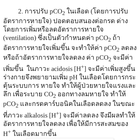
2.
การปรับ
pCO
ในเลือด (โดยการปรับ
2
อัตราการหายใจ)
ปอดตอบสนองต่อกรด ด่าง
โดยการเพิ่มหรือลดอัตราการหายใจ
(ventilation)
ซึ่งเป็นตัวกำหนดค่า
pCO
ถ้า
2
อัตราการหายใจเพิ่มขึ้น จะทำให้ค่า
pCO
ลดลง
2
หรือถ้าอัตราการหายใจลดลง ค่า
pCO
จะมีค่า
2
+
เพิ่มขึ้น
ในภาวะ
acidosis [H
]
จะมีค่าเพิ่มสูงขึ้น
ร่างกายจึงพยายามเพิ่ม
pH
ในเลือดโดยการกระ
ตุ้นระบบการ หายใจ ทำให้ผู้ป่วยหายใจแรงและ
ลึก เพื่อระบาย
CO
ออกทางลมหายใจ ทำให้
2
pCO
และกรดคาร์บอนิคในเลือดลดลง ในขณะ
2
+
ที่ภาวะ
alkalosis
[H
]
จะมีค่าลดลง จึงมีผลทำให้
อัตราการหายใจลดลง เพื่อให้มีการสะสมของ
+
H
ในเลือดมากขึ้น