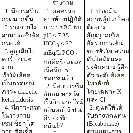
ร่างกาย
1. มีการสร้าง
1. ผลตรวจ
1.
ประเมิน
กรดมากขึ้น
ทางห้องปฏิบัติ
สภาพผู้ป่วยโดย
2.ร่างกายไม่
การ
:
ABG
พบ
ติดตาม
สามารถกำจัด
pH < 7.35
สัญญาณชีพ
กรดได้
HCO
< 22
อัตราการเต้น
3
3.สูญเสียไบ
ของหัวใจ ความ
mEq/L PCO
2
คาร์บอเนต
ดันโลหิตและ
ปกติหรือลดลง
มาก
ระดับความรู้สึก
เมื่อมีการ
ทำให้เลือด
ตัว ระดับ
อิเลค
ชดเชยแล้ว
เป็นกรดเช่น
โทรลัยท์
2. มีอาการซึม
ภาวะ
diabetic
โดยเฉพาะ
K
สับสน หายใจ
ketoacidosis
และ
Cl
เร็วลึก หายใจมี
4. มีภาวะกรด
2.
ดูแลให้ได้
กลิ่นผลไม้ ปวด
ในร่างกาย
รับด่างทดแทน
ศีรษะ ชัก
เช่น ช็อก
ไต
(
Bicabonate)
คลื่นไส้
วาย
ติดเชื้อ
ตามแผนการ