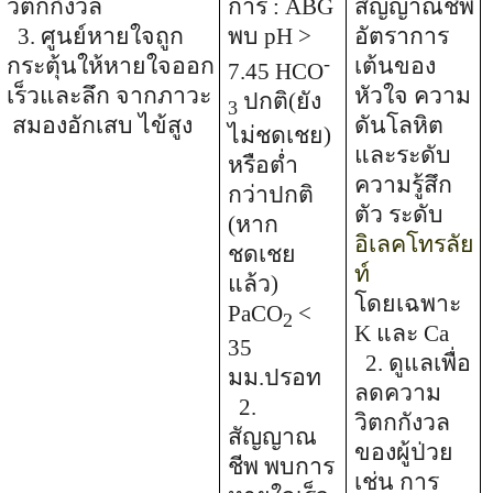
วิตกกังวล
การ
:
ABG
สัญญาณชีพ
3
.
ศูนย์หายใจถูก
พบ
pH >
อัตราการ
กระตุ้นให้หายใจออก
-
เต้นของ
7.45
HCO
เร็วและลึก จากภาวะ
หัวใจ ความ
ปกติ(ยัง
3
สมองอักเสบ ไข้สูง
ดันโลหิต
ไม่ชดเชย)
และระดับ
หรือต่ำ
ความรู้สึก
กว่าปกติ
ตัว ระดับ
(หาก
อิเลคโทรลัย
ชดเชย
ท์
แล้ว)
โดยเฉพาะ
PaCO
<
2
K
และ
Ca
35
2. ดูแลเพื่อ
มม.ปรอท
ลดความ
2.
วิตกกังวล
สัญญาณ
ของผู้ป่วย
ชีพ พบการ
เช่น การ