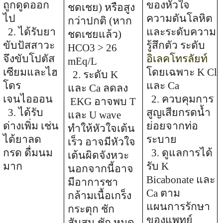
ถูกดูดออก
ของหัวใจ
ชดเชย) หรือสูง
ไป
ความดันโลหิต
กว่าปกติ (หาก
2. ได้รับยา
และระดับความ
ชดเชยแล้ว)
ขับปัสสาวะ
รู้สึกตัว ระดับ
HCO3 > 26
จึงขับโปตัส
อิเลคโทรลัยท์
mEq/L
เซียมและไฮ
โดยเฉพาะ
K Cl
2. ระดับ
K
โดร
และ
Ca
และ
Ca
ลดลง
เจนไอออน
2.
ควบคุมการ
EKG
อาจพบ
T
3. ได้รับ
สูญเสียกรดน้ำ
และ
U wave
ด่างเพิ่ม เช่น
ย่อยจากท่อ
ทำให้หัวใจเต้น
ได้ยาลด
ระบาย
เร็ว อาจมีหัวใจ
กรด ดื่มนม
3.
ดูแลการได้
เต้นผิดจังหวะ
มาก
รับ
K
นอกจากนี้อาจ
Bicabonate
และ
มีอาการชา
Ca
ตาม
กล้ามเนื้อเกร็ง
แผนการรักษา
กระตุก ชัก
ของแพทย์
สับสน ชัก หมด