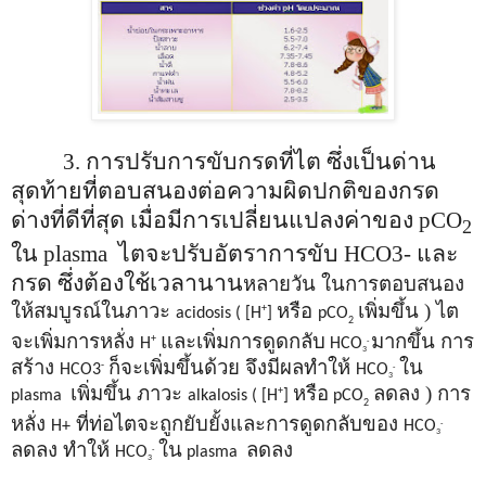
3.
การปรับการขับกรดที่ไต ซึ่งเป็นด่าน
สุดท้ายที่ตอบสนองต่อความผิดปกติของกรด
ด่างที่ดีที่สุด เมื่อมีการเปลี่ยนแปลงค่าของ
pCO
2
ใน
plasma
ไตจะปรับอัตราการขับ
HCO3-
และ
กรด ซึ่งต้องใช้เวลานาน
หลายวัน ในการตอบสนอง
ให้สมบูรณ์ในภาวะ
หรือ
เพิ่มขึ้น ) ไต
+
acidosis ( [H
]
pCO
2
จะเพิ่มการหลั่ง
และเพิ่มการดูดกลับ
มากขึ้น การ
+
H
HCO
-
3
สร้าง
ก็จะเพิ่มขึ้นด้วย จึงมีผลทำให้
ใน
-
HCO3
HCO
-
3
เพิ่มขึ้น ภาวะ
หรือ
ลดลง ) การ
+
plasma
alkalosis ( [H
]
pCO
2
หลั่ง
ที่ท่อไตจะถูกยับยั้งและการดูดกลับของ
H+
HCO
-
3
ลดลง ทำให้
ใน
ลดลง
HCO
plasma
-
3