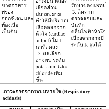
อาเจียน หลอด
ขาดอาหาร
รักษาของแพทย์
เลือดส่วน
พร่อง
3. ติดตาม
ปลายขยาย
ออกซิเจน และ
ตรวจสอบและ
ทำให้มีปริมาณ
ท้องเสีย
บันทึก
เลือดออกจาก
เป็นต้น
คลื่นไพฟ้าหัวใจ
หัวใจ
(cardiac
เนื่องจากอาจมี
output)
ใน
1
ระดับ
K
สูงได้
นาทีลดลง
3. ผลเลือด
อาจพบ ระดับ
potassium
และ
chloride
เพิ่ม
ขึ้น
ภาวะกรดจากระบบหายใจ
(Respiratory
acidosis)