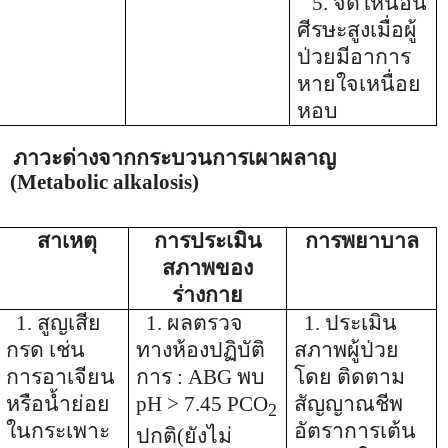
5. จัดให้นอน
ศีรษะสูงเมื่อผู้
ป่วยมีอาการ
หายใจเหนื่อย
หอบ
ภาวะด่างจากกระบวนการเผาผลาญ
(Metabolic alkalosis)
สาเหตุ
การประเมิน
การพยาบาล
สภาพของ
ร่างกาย
1.
สูญเสีย
1.
ผลตรวจ
1.
ประเมิน
กรด เช่น
ทางห้องปฏิบัติ
สภาพผู้ป่วย
การอาเจียน
การ
:
ABG
พบ
โดย ติดตาม
หรือน้ำย่อย
pH > 7.45
PCO
สัญญาณชีพ
2
ในกระเพาะ
อัตราการเต้น
ปกติ(ยังไม่