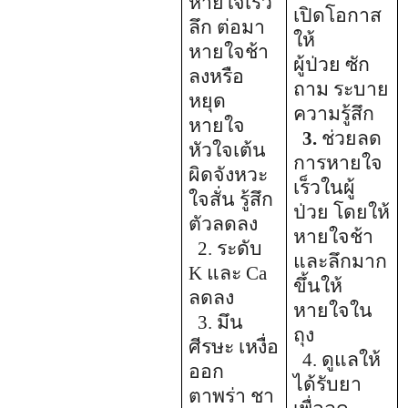
หายใจเร็ว
เปิดโอกาส
ลึก ต่อมา
ให้
หายใจช้า
ผู้ป่วย ซัก
ลงหรือ
ถาม ระบาย
หยุด
ความรู้สึก
หายใจ
3.
ช่วยลด
หัวใจเต้น
การหายใจ
ผิดจังหวะ
เร็วในผู้
ใจสั่น รู้สึก
ป่วย โดยให้
ตัวลดลง
หายใจช้า
2. ระดับ
และลึกมาก
K
และ
Ca
ขึ้นให้
ลดลง
หายใจใน
3. มึน
ถุง
ศีรษะ เหงื่อ
4. ดูแลให้
ออก
ได้รับยา
ตาพร่า ชา