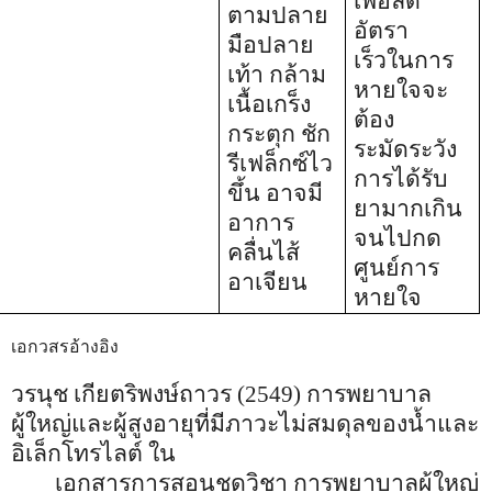
เพื่อลด
ตามปลาย
อัตรา
มือปลาย
เร็วในการ
เท้า กล้าม
หายใจจะ
เนื้อเกร็ง
ต้อง
กระตุก ชัก
ระมัดระวัง
รีเฟล็กซ์ไว
การได้รับ
ขึ้น อาจมี
ยามากเกิน
อาการ
จนไปกด
คลื่นไส้
ศูนย์การ
อาเจียน
หายใจ
เอกวสรอ้างอิง
วรนุช เกียตริพงษ์ถาวร (2549) การพยาบาล
ผู้ใหญ่และผู้สูงอายุที่มีภาวะไม่สมดุลของน้ำและ
อิเล็กโทรไลต์ ใน
เอกสารการสอนชุดวิชา การพยาบาลผู้ใหญ่