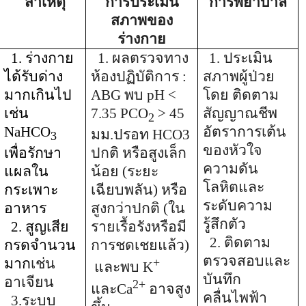
สาเหตุ
การประเมิน
การพยาบาล
สภาพของ
ร่างกาย
1. ร่างกาย
1.
ผลตรวจทาง
1.
ประเมิน
ได้รับด่าง
ห้องปฏิบัติการ
:
สภาพผู้ป่วย
มากเกินไป
ABG
พบ
pH <
โดย ติดตาม
เช่น
7.35 PCO
> 45
สัญญาณชีพ
2
NaHCO
อัตราการเต้น
มม.ปรอท
HCO3
3
ของหัวใจ
เพื่อรักษา
ปกติ หรือสูงเล็ก
ความดัน
แผลใน
น้อย (ระยะ
โลหิตและ
กระเพาะ
เฉียบพลัน) หรือ
ระดับความ
อาหาร
สูงกว่าปกติ (ใน
รู้สึกตัว
2. สูญเสีย
รายเรื้อรังหรือมี
2.
ติดตาม
กรดจำนวน
การชดเชยแล้ว)
ตรวจสอบและ
มาก
เช่น
+
และพบ
K
บันทึก
อาเจียน
2+
และ
Ca
อาจสูง
คลื่นไพฟ้า
3.ระบบ