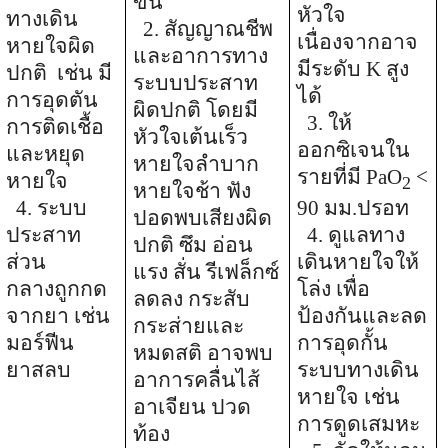
ขึ้น
หัวใจ
ทางเดิน
2.
สัญญาณชีพ
เนื่องจากอาจ
หายใจผิด
และอาการทาง
มีระดับ
K
สูง
ปกติ
เช่น มี
ระบบประสาท
ได้
การอุดตัน
ผิดปกติ โดยมี
3.
ให้
การติดเชื้อ
หัวใจเต้นเร็ว
ออกซิเจนใน
และหยุด
หายใจลำบาก
รายที่มี
PaO
<
หายใจ
2
หายใจช้า ฟัง
4. ระบบ
90
มม.ปรอท
ปอดพบเสียงผิด
ประสาท
4.
ดูแลทาง
ปกติ ซึม อ่อน
ส่วน
เดินหายใจให้
แรง สั่น รีเฟล็กซ์
กลางถูกกด
โล่ง เพื่อ
ลดลง กระสับ
จากยา เช่น
ป้องกันและลด
กระส่ายและ
มอร์ฟีน
การอุดกั้น
หมดสติ อาจพบ
ยาสลบ
ระบบทางเดิน
อาการคลื่นไส้
หายใจ เช่น
อาเจียน ปวด
การดูดเสมหะ
ท้อง