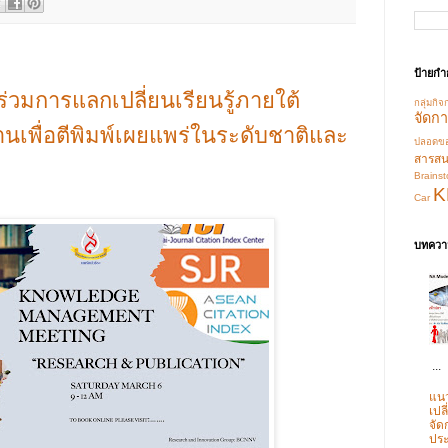
ป้ายกำ
่วมการแลกเปลี่ยนเรียนรู้ภายใต้
กลุ่มกิจ
จัดกา
นเพื่อตีพิมพ์เผยแพร่ในระดับชาติและ
ปลอดของ
สารส
Brainst
K
Car
บทความ
...
แนว
เปล
จั
ประ