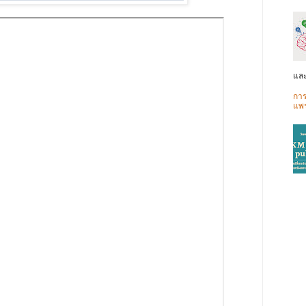
และ
การ
แพร