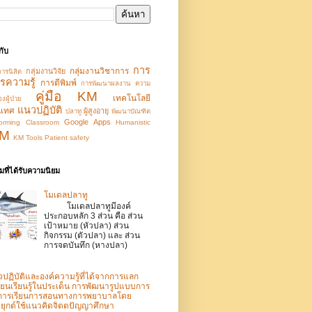
กับ
การ
กลุ่มงานวิชาการ
กลุ่มงานวิจัย
การนิสิต
รความรู้
การตีพิมพ์
การพัฒนาผลงาน
ความ
คู่มือ KM
เทคโนโลยี
ผู้ป่วย
แนวปฏิบัติ
นเทศ
ผู้สูงอายุ
ปลาทู
พัฒนาบัณฑิต
Google Apps
orming
Classroom
Humanistic
M
KM Tools
Patient safety
ที่ได้รับความนิยม
โมเดลปลาทู
โมเดลปลาทูมีองค์
ประกอบหลัก 3 ส่วน คือ ส่วน
เป้าหมาย (หัวปลา) ส่วน
กิจกรรม (ตัวปลา) และ ส่วน
การจดบันทึก (หางปลา)
ปฏิบัติและองค์ความรู้ที่ได้จากการแลก
ี่ยนเรียนรู้ในประเด็น การพัฒนารูปแบบการ
ดการเรียนการสอนทางการพยาบาลโดย
ยุกต์ใช้แนวคิดจิตตปัญญาศึกษา