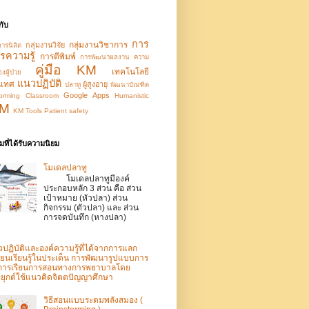
กับ
การ
กลุ่มงานวิชาการ
กลุ่มงานวิจัย
การนิสิต
รความรู้
การตีพิมพ์
การพัฒนาผลงาน
ความ
คู่มือ KM
เทคโนโลยี
ผู้ป่วย
แนวปฏิบัติ
นเทศ
ผู้สูงอายุ
ปลาทู
พัฒนาบัณฑิต
Google Apps
orming
Classroom
Humanistic
M
KM Tools
Patient safety
ที่ได้รับความนิยม
โมเดลปลาทู
โมเดลปลาทูมีองค์
ประกอบหลัก 3 ส่วน คือ ส่วน
เป้าหมาย (หัวปลา) ส่วน
กิจกรรม (ตัวปลา) และ ส่วน
การจดบันทึก (หางปลา)
ปฏิบัติและองค์ความรู้ที่ได้จากการแลก
ี่ยนเรียนรู้ในประเด็น การพัฒนารูปแบบการ
ดการเรียนการสอนทางการพยาบาลโดย
ยุกต์ใช้แนวคิดจิตตปัญญาศึกษา
วิธีสอนแบบระดมพลังสมอง (