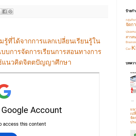
ป้ายกำ
กลุ่มกิจ
จัดกา
ปลอดของ
สารส
ู้ที่ได้จากการแลกเปลี่ยนเรียนรู้ใน
Brainst
K
Car
ปแบบการจัดการเรียนการสอนทางการ
้แนวคิดจิตตปัญญาศึกษา
บทความ
...
แนว
เปล
จั
ประ